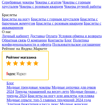
Серебряные чокеры
Чокеры с агатом
Чокеры с горным
хрусталем
Чокеры с розовым кварцем
Чокеры ручной работы
Браслеты
Браслеты на ногу
Браслеты с горным хрусталем
Браслеты с
барочным жемчугом
Браслеты с розовым кварцем
Браслеты с
аквамарином
О нас
Личный кабинет
Доставка
Оплата
Условия обмена и возврата
Обратная связь
О компании
Контакты
Блог
Политика
конфиденциальности и оферта
Пользовательское соглашение
Рейтинг на Яндекс.Маркете
Блог
Модные трендовые чокеры
Модные цепочки для очков
2024
Тренды украшений на весну-лето
Модные броши -
тренды 2024
Браслеты на ногу или анклеты для пляжа
Модные серьги: топ-5 главных тенденций 2024 года
Элитная бижутерия класса люкс
Модные женские