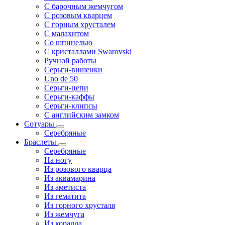
С барочным жемчугом
С розовым кварцем
С горным хрусталем
С малахитом
Со шпинелью
С кристаллами Swarovski
Ручной работы
Серьги-вишенки
Uno de 50
Серьги-цепи
Серьги-каффы
Серьги-клипсы
С английским замком
Сотуары
Серебряные
Браслеты
Серебряные
На ногу
Из розового кварца
Из аквамарина
Из аметиста
Из гематита
Из горного хрусталя
Из жемчуга
Из коралла