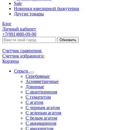
Sale
Новинки ювелирной бижутерии
Другие товары
Блог
Личный кабинет
+7(991)880-09-90
Обновить
Счетчик сравнения:
Счетчик избранного:
Корзина
Серьги
Серебряные
Асимметричные
Длинные
С авантюрином
С гематитом
С агатом
С черным агатом
С зеленым агатом
С белым агатом
С аквамарином
С амазонитом