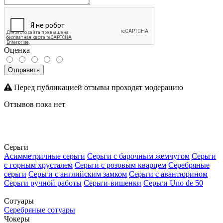
Оценка
Отправить
Перед публикацией отзывы проходят модерацию
Отзывов пока нет
Серьги
Асимметричные серьги
Серьги с барочным жемчугом
Серьги
с горным хрусталем
Серьги с розовым кварцем
Серебряные
серьги
Серьги с английским замком
Серьги с авантюрином
Серьги ручной работы
Серьги-вишенки
Серьги Uno de 50
Сотуары
Серебряные сотуары
Чокеры