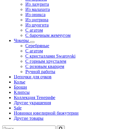
Из лазурита
Из малахита
Из оникса
Из цитрина
Из шунгита
С агатом
С барочным жемчугом
Чокеры
Серебряные
С агатом
С кристаллами Swarovski
С горным хрусталем
С розовым кварцем
Ручной работы
Цепочки для очков
Колье
Броши
Клипсы
Коллекция Тенерифе
Другие украшения
Sale
Новинки ювелирной бижутерии
Другие товары