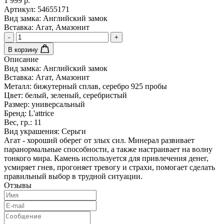
1 999 р.
Артикул:
54655171
Вид замка:
Английский замок
Вставка:
Агат, Амазонит
-
+
В корзину
Описание
Вид замка:
Английский замок
Вставка:
Агат, Амазонит
Металл:
бижутерный сплав, серебро 925 пробы
Цвет:
белый, зеленый, серебристый
Размер:
универсальный
Бренд:
L'attrice
Вес, гр.:
11
Вид украшения:
Серьги
Агат - хороший оберег от злых сил. Минерал развивает
паранормальные способности, а также настраивает на волну
тонкого мира. Камень используется для привлечения денег,
усмиряет гнев, прогоняет тревогу и страхи, помогает сделать
правильный выбор в трудной ситуации.
Отзывы