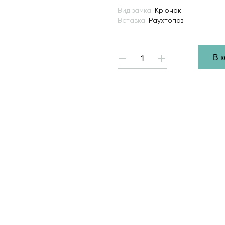
Вид замка:
Крючок
Вставка:
Раухтопаз
В 
-
+
Hover 