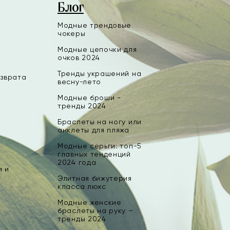
Блог
Модные трендовые
чокеры
Модные цепочки для
очков 2024
Тренды украшений на
озврата
весну-лето
Модные броши -
тренды 2024
Браслеты на ногу или
анклеты для пляжа
Модные серьги: топ-5
главных тенденций
2024 года
и и
Элитная бижутерия
класса люкс
Модные женские
браслеты на руку –
тренды 2024