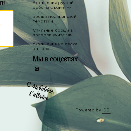
те
Украшения ручной
работы с камнями
Броши медицинской
тематики
Стильные броши в
подарок учителям
Украшения на леске
на шею
Мы в соцсетях
Instagram
Powered by
IDBI