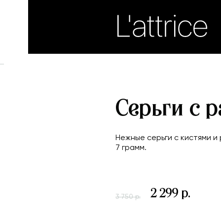
Серьги с 
Нежные серьги с кистями и р
7 грамм.
2 299 р.
3 750 р.