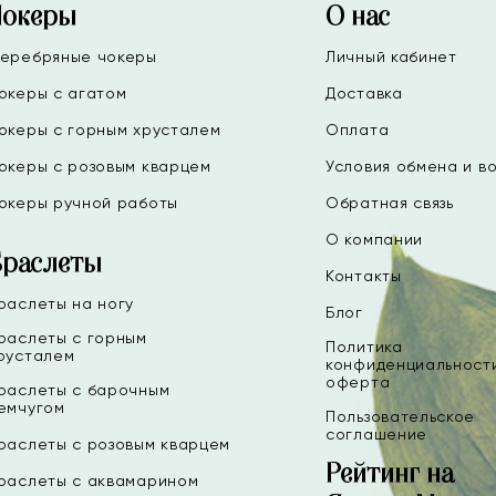
Чокеры
О нас
еребряные чокеры
Личный кабинет
океры с агатом
Доставка
океры с горным хрусталем
Оплата
океры с розовым кварцем
Условия обмена и в
океры ручной работы
Обратная связь
О компании
Браслеты
Контакты
раслеты на ногу
Блог
раслеты с горным
Политика
русталем
конфиденциальност
оферта
раслеты с барочным
емчугом
Пользовательское
соглашение
раслеты с розовым кварцем
Рейтинг на
раслеты с аквамарином