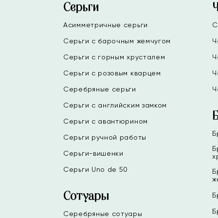
Серьги
Асимметричные серьги
С
Серьги с барочным жемчугом
Ч
Серьги с горным хрусталем
Ч
Серьги с розовым кварцем
Ч
Серебряные серьги
Ч
Серьги с английским замком
Серьги с авантюрином
Б
Серьги ручной работы
Б
Серьги-вишенки
х
Серьги Uno de 50
Б
ж
Сотуары
Б
Б
Серебряные сотуары