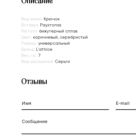
Описание
Вид замка:
Крючок
Вставка:
Раухтопаз
Металл:
бижутерный сплав
Цвет:
коричневый, серебристый
Размер:
универсальный
Бренд:
L'attrice
Вес, гр.:
7
Вид украшения:
Серьги
Отзывы