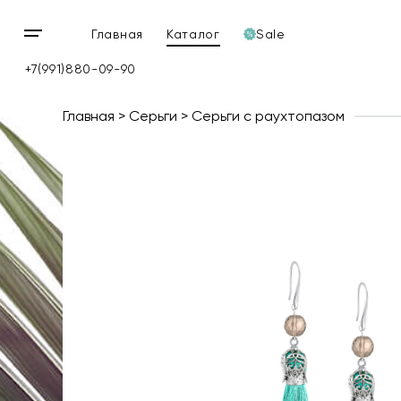
Главная
Каталог
Sale
Открыть
мобильное
+7(991)880-09-90
меню
Главная
Серьги
Серьги с раухтопазом