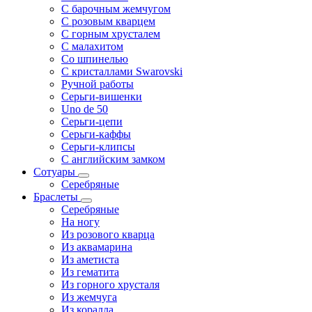
С барочным жемчугом
С розовым кварцем
С горным хрусталем
С малахитом
Со шпинелью
С кристаллами Swarovski
Ручной работы
Серьги-вишенки
Uno de 50
Серьги-цепи
Серьги-каффы
Серьги-клипсы
С английским замком
Сотуары
Серебряные
Браслеты
Серебряные
На ногу
Из розового кварца
Из аквамарина
Из аметиста
Из гематита
Из горного хрусталя
Из жемчуга
Из коралла