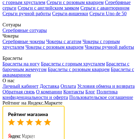
с горным хрусталем
Серьги с розовым кварцем
Серебряные
серьги
Серьги с английским замком
Серьги с авантюрином
Серьги ручной работы
Серьги-вишенки
Серьги Uno de 50
Сотуары
Серебряные сотуары
Чокеры
Серебряные чокеры
Чокеры с агатом
Чокеры с горным
хрусталем
Чокеры с розовым кварцем
Чокеры ручной работы
Браслеты
Браслеты на ногу
Браслеты с горным хрусталем
Браслеты с
барочным жемчугом
Браслеты с розовым кварцем
Браслеты с
аквамарином
О нас
Личный кабинет
Доставка
Оплата
Условия обмена и возврата
Обратная связь
О компании
Контакты
Блог
Политика
конфиденциальности и оферта
Пользовательское соглашение
Рейтинг на Яндекс.Маркете