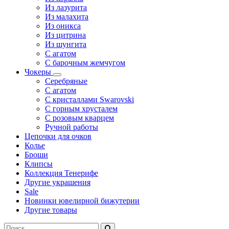
Из лазурита
Из малахита
Из оникса
Из цитрина
Из шунгита
С агатом
С барочным жемчугом
Чокеры
Серебряные
С агатом
С кристаллами Swarovski
С горным хрусталем
С розовым кварцем
Ручной работы
Цепочки для очков
Колье
Броши
Клипсы
Коллекция Тенерифе
Другие украшения
Sale
Новинки ювелирной бижутерии
Другие товары