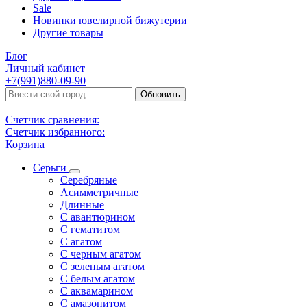
Sale
Новинки ювелирной бижутерии
Другие товары
Блог
Личный кабинет
+7(991)880-09-90
Обновить
Счетчик сравнения:
Счетчик избранного:
Корзина
Серьги
Серебряные
Асимметричные
Длинные
С авантюрином
С гематитом
С агатом
С черным агатом
С зеленым агатом
С белым агатом
С аквамарином
С амазонитом