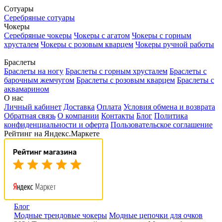
Сотуары
Серебряные сотуары
Чокеры
Серебряные чокеры
Чокеры с агатом
Чокеры с горным
хрусталем
Чокеры с розовым кварцем
Чокеры ручной работы
Браслеты
Браслеты на ногу
Браслеты с горным хрусталем
Браслеты с
барочным жемчугом
Браслеты с розовым кварцем
Браслеты с
аквамарином
О нас
Личный кабинет
Доставка
Оплата
Условия обмена и возврата
Обратная связь
О компании
Контакты
Блог
Политика
конфиденциальности и оферта
Пользовательское соглашение
Рейтинг на Яндекс.Маркете
Блог
Модные трендовые чокеры
Модные цепочки для очков