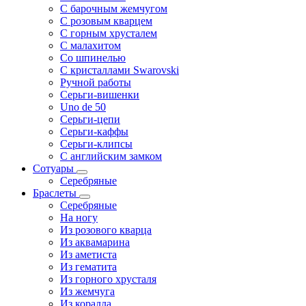
С барочным жемчугом
С розовым кварцем
С горным хрусталем
С малахитом
Со шпинелью
С кристаллами Swarovski
Ручной работы
Серьги-вишенки
Uno de 50
Серьги-цепи
Серьги-каффы
Серьги-клипсы
С английским замком
Сотуары
Серебряные
Браслеты
Серебряные
На ногу
Из розового кварца
Из аквамарина
Из аметиста
Из гематита
Из горного хрусталя
Из жемчуга
Из коралла