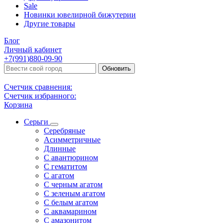
Sale
Новинки ювелирной бижутерии
Другие товары
Блог
Личный кабинет
+7(991)880-09-90
Обновить
Счетчик сравнения:
Счетчик избранного:
Корзина
Серьги
Серебряные
Асимметричные
Длинные
С авантюрином
С гематитом
С агатом
С черным агатом
С зеленым агатом
С белым агатом
С аквамарином
С амазонитом