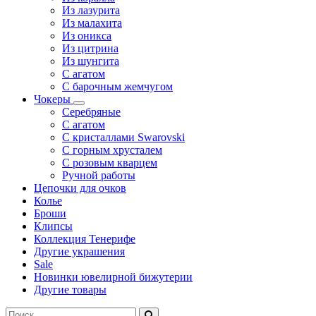
Из лазурита
Из малахита
Из оникса
Из цитрина
Из шунгита
С агатом
С барочным жемчугом
Чокеры
Серебряные
С агатом
С кристаллами Swarovski
С горным хрусталем
С розовым кварцем
Ручной работы
Цепочки для очков
Колье
Броши
Клипсы
Коллекция Тенерифе
Другие украшения
Sale
Новинки ювелирной бижутерии
Другие товары