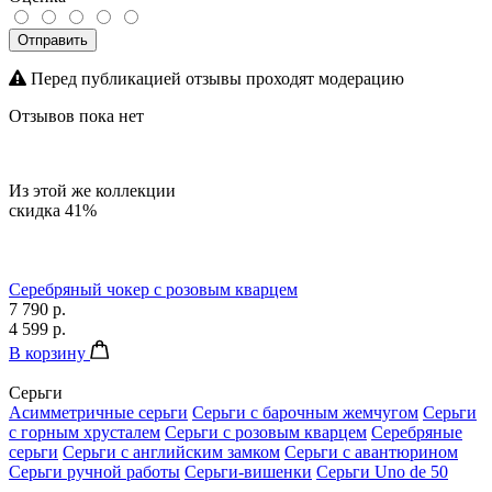
Отправить
Перед публикацией отзывы проходят модерацию
Отзывов пока нет
Из этой же коллекции
скидка 41%
Серебряный чокер с розовым кварцем
7 790 р.
4 599 р.
В корзину
Серьги
Асимметричные серьги
Серьги с барочным жемчугом
Серьги
с горным хрусталем
Серьги с розовым кварцем
Серебряные
серьги
Серьги с английским замком
Серьги с авантюрином
Серьги ручной работы
Серьги-вишенки
Серьги Uno de 50