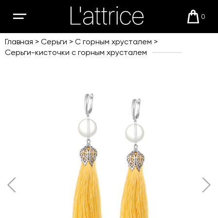
0
Открыть
Корзи
мобильное
меню
Главная
Серьги
С горным хрусталем
Серьги-кисточки с горным хрусталем