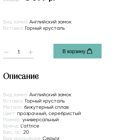
3 750 р.
Вид замка:
Английский замок
Вставка:
Горный хрусталь
В корзину
-
+
Описание
Вид замка:
Английский замок
Вставка:
Горный хрусталь
Металл:
бижутерный сплав
Цвет:
прозрачный, серебристый
Размер:
универсальный
Бренд:
L'attrice
Вес, гр.:
20
Вид украшения:
Серьги