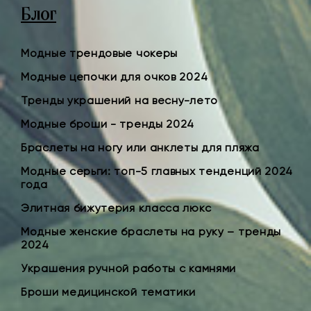
Блог
Модные трендовые чокеры
Модные цепочки для очков 2024
Тренды украшений на весну-лето
Модные броши - тренды 2024
Браслеты на ногу или анклеты для пляжа
Модные серьги: топ-5 главных тенденций 2024
года
Элитная бижутерия класса люкс
Модные женские браслеты на руку – тренды
2024
Украшения ручной работы с камнями
Броши медицинской тематики