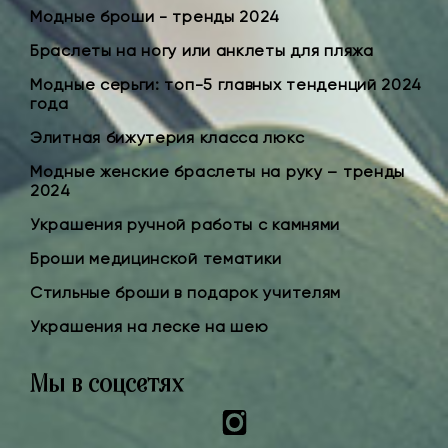
Модные броши - тренды 2024
Браслеты на ногу или анклеты для пляжа
Модные серьги: топ-5 главных тенденций 2024
года
Элитная бижутерия класса люкс
Модные женские браслеты на руку – тренды
2024
Украшения ручной работы с камнями
Броши медицинской тематики
Стильные броши в подарок учителям
Украшения на леске на шею
Мы в соцсетях
Instagram