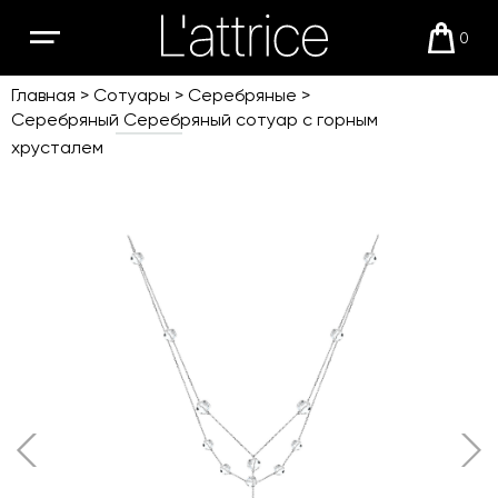
0
Открыть
Корзи
мобильное
меню
Главная
Сотуары
Серебряные
Серебряный Серебряный сотуар с горным
хрусталем