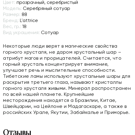
Цвет:
прозрачный, серебристый
Модель:
Серебряный сотуар
Размер:
88
Бренд:
L'attrice
Вес, гр.:
18
Вид украшения:
Сотуар
Некоторые люди верят в магические свойства
горного хрусталя, не даром хрустальный шар –
атрибут магов и прорицателей. Считается, что
горный хрусталь концентрирует внимание,
улучшает речь и мыслительные способности.
Тибетские ламы используют хрустальные шары для
раскрытия третьего глаза, называют кристаллы
горного хрусталя живыми. Минерал распространен
по всей нашей планете. Крупнейшие
месторождения находятся а Бразилии, Китае,
Швейцарии, на Цейлоне и Мадагаскаре, а также в
российских Урале, Якутии, Забайкалье и Приморье.
Отзывы