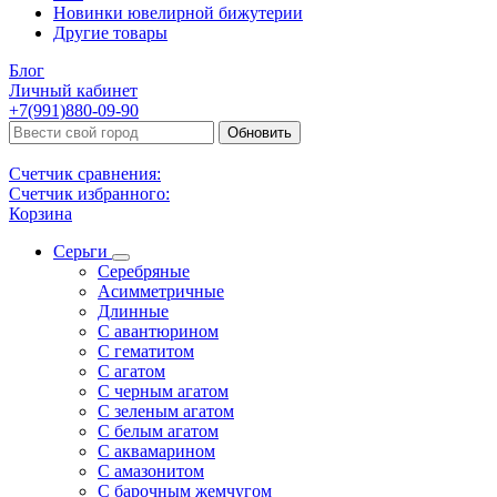
Новинки ювелирной бижутерии
Другие товары
Блог
Личный кабинет
+7(991)880-09-90
Обновить
Счетчик сравнения:
Счетчик избранного:
Корзина
Серьги
Серебряные
Асимметричные
Длинные
С авантюрином
С гематитом
С агатом
С черным агатом
С зеленым агатом
С белым агатом
С аквамарином
С амазонитом
С барочным жемчугом