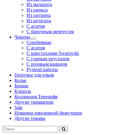
Из малахита
Из оникса
Из цитрина
Из шунгита
С агатом
С барочным жемчугом
Чокеры
Серебряные
С агатом
С кристаллами Swarovski
С горным хрусталем
С розовым кварцем
Ручной работы
Цепочки для очков
Колье
Броши
Клипсы
Коллекция Тенерифе
Другие украшения
Sale
Новинки ювелирной бижутерии
Другие товары