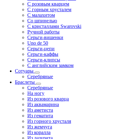
С розовым кварцем
С горным хрусталем
С малахитом
Со шпинелью
С кристаллами Swarovski
Ручной работы
Серьги-вишенки
Uno de 50
Серьги-цепи
Серьги-каффы
Серьги-клипсы
С английским замком
Сотуары
Серебряные
Браслеты
Серебряные
На ногу
Из розового кварца
Из аквамарина
Из аметиста
Из гематита
Из горного хрусталя
Из жемчуга
Из коралла
Из лазурита