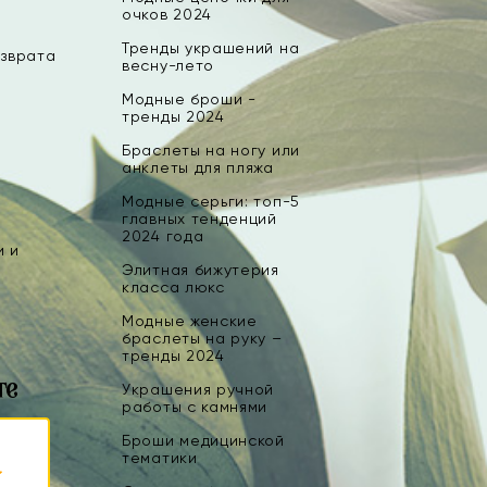
очков 2024
Тренды украшений на
озврата
весну-лето
Модные броши -
тренды 2024
Браслеты на ногу или
анклеты для пляжа
Модные серьги: топ-5
главных тенденций
2024 года
и и
Элитная бижутерия
класса люкс
Модные женские
браслеты на руку –
тренды 2024
те
Украшения ручной
работы с камнями
Броши медицинской
тематики