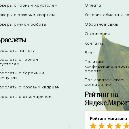
океры с горным хрусталем
Оплата
океры с розовым кварцем
Условия обмена и в
океры ручной работы
Обратная связь
О компании
Браслеты
Контакты
раслеты на ногу
Блог
раслеты с горным
Политика
русталем
конфиденциальност
оферта
раслеты с барочным
емчугом
Пользовательское
соглашение
раслеты с розовым кварцем
Рейтинг на
раслеты с аквамарином
Яндекс.Марке