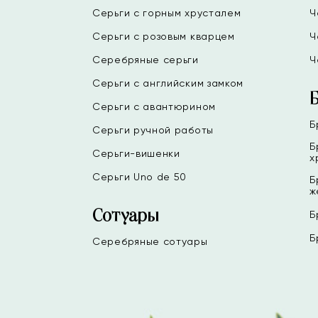
Серьги с горным хрусталем
Ч
Серьги с розовым кварцем
Ч
Серебряные серьги
Ч
Серьги с английским замком
Серьги с авантюрином
Б
Серьги ручной работы
Б
Серьги-вишенки
х
Серьги Uno de 50
Б
ж
Сотуары
Б
Б
Серебряные сотуары