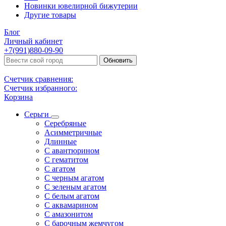
Новинки ювелирной бижутерии
Другие товары
Блог
Личный кабинет
+7(991)880-09-90
Обновить
Счетчик сравнения:
Счетчик избранного:
Корзина
Серьги
Серебряные
Асимметричные
Длинные
С авантюрином
С гематитом
С агатом
С черным агатом
С зеленым агатом
С белым агатом
С аквамарином
С амазонитом
С барочным жемчугом