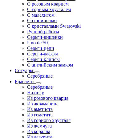
С розовым кварцем
С горным хрусталем
С малахитом
Со шпинелью
С кристаллами Swarovski
Ручной работы
Серьги-вишенки
Uno de 50
Серьги-цепи
Серьги-каффы
Серьги-клипсы
С английским замком
Сотуары
Серебряные
Браслеты
Серебряные
На ногу
Из розового кварца
Из аквамарина
Из аметиста
Из гематита
Из горного хрусталя
Из жемчуга
Из коралла
Из лазурита