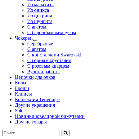
Из малахита
Из оникса
Из цитрина
Из шунгита
С агатом
С барочным жемчугом
Чокеры
Серебряные
С агатом
С кристаллами Swarovski
С горным хрусталем
С розовым кварцем
Ручной работы
Цепочки для очков
Колье
Броши
Клипсы
Коллекция Тенерифе
Другие украшения
Sale
Новинки ювелирной бижутерии
Другие товары