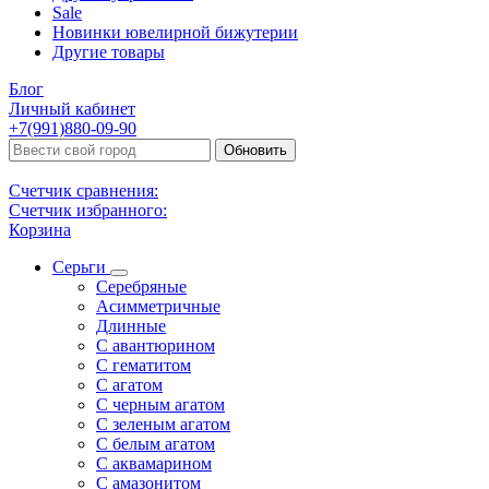
Sale
Новинки ювелирной бижутерии
Другие товары
Блог
Личный кабинет
+7(991)880-09-90
Обновить
Счетчик сравнения:
Счетчик избранного:
Корзина
Серьги
Серебряные
Асимметричные
Длинные
С авантюрином
С гематитом
С агатом
С черным агатом
С зеленым агатом
С белым агатом
С аквамарином
С амазонитом