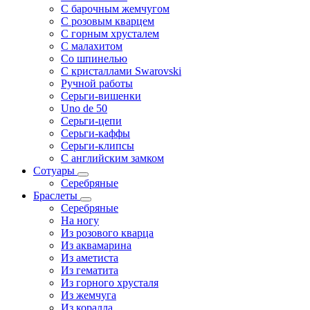
С барочным жемчугом
С розовым кварцем
С горным хрусталем
С малахитом
Со шпинелью
С кристаллами Swarovski
Ручной работы
Серьги-вишенки
Uno de 50
Серьги-цепи
Серьги-каффы
Серьги-клипсы
С английским замком
Сотуары
Серебряные
Браслеты
Серебряные
На ногу
Из розового кварца
Из аквамарина
Из аметиста
Из гематита
Из горного хрусталя
Из жемчуга
Из коралла