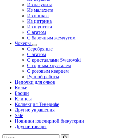
Из лазурита
Из малахита
Из оникса
Из цитрина
Из шунгита
С агатом
С барочным жемчугом
Чокеры
Серебряные
С агатом
С кристаллами Swarovski
С горным хрусталем
С розовым кварцем
Ручной работы
Цепочки для очков
Колье
Броши
Клипсы
Коллекция Тенерифе
Другие украшения
Sale
Новинки ювелирной бижутерии
Другие товары